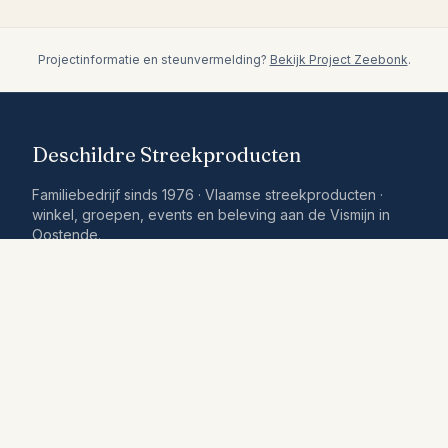
Projectinformatie en steunvermelding?
Bekijk Project Zeebonk
.
Deschildre Streekproducten
Familiebedrijf sinds 1976 · Vlaamse streekproducten ·
winkel, groepen, events en beleving aan de Vismijn in
Oostende.
Ontdekken
Groepen
Bedrijfsevents & zalen
Workshops
Geschenkmanden
Winkel & iets lekkers